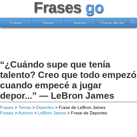
Frases
go
Frases
Temas
Autores
Frases del día
“¿Cuándo supe que tenía
talento? Creo que todo empezó
cuando empecé a jugar
depor...” — LeBron James
Frases
>
Temas
>
Deportes
> Frase de LeBron James
Frases
>
Autores
>
LeBron James
> Frase de Deportes