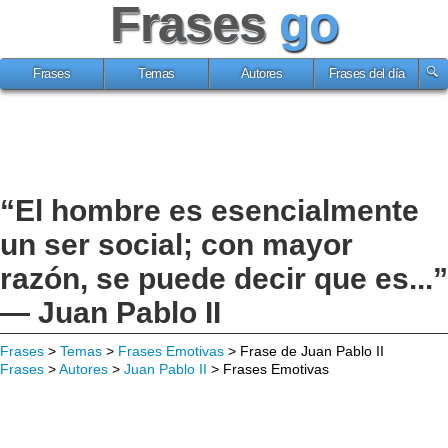
Frases
go
Frases
Temas
Autores
Frases del día
“El hombre es esencialmente
un ser social; con mayor
razón, se puede decir que es...”
— Juan Pablo II
Frases
>
Temas
>
Frases Emotivas
> Frase de Juan Pablo II
Frases
>
Autores
>
Juan Pablo II
> Frases Emotivas