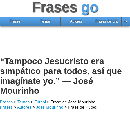
Frases
go
Frases
Temas
Autores
Frases del día
“Tampoco Jesucristo era
simpático para todos, así que
imagínate yo.” — José
Mourinho
Frases
>
Temas
>
Fútbol
> Frase de José Mourinho
Frases
>
Autores
>
José Mourinho
> Frase de Fútbol