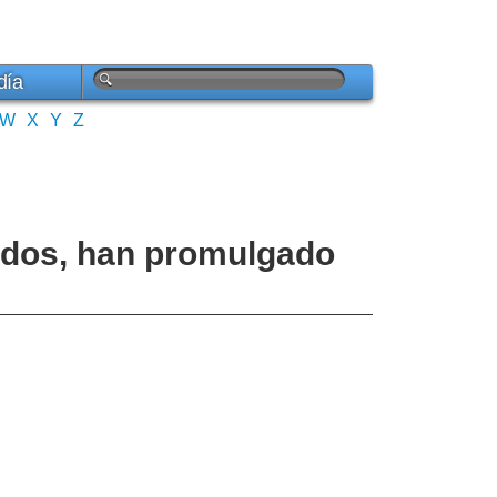
día
W
X
Y
Z
tados, han promulgado