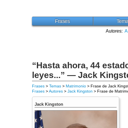
Frases
Tem
Autores:
A
“Hasta ahora, 44 estado
leyes...” — Jack Kings
Frases
>
Temas
>
Matrimonio
> Frase de Jack Kings
Frases
>
Autores
>
Jack Kingston
> Frase de Matrim
Jack Kingston