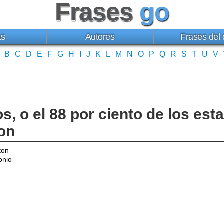
Frases
go
as
Autores
Frases del 
B
C
D
E
F
G
H
I
J
K
L
M
N
O
P
Q
R
S
T
U
V
s, o el 88 por ciento de los es
ton
ton
onio