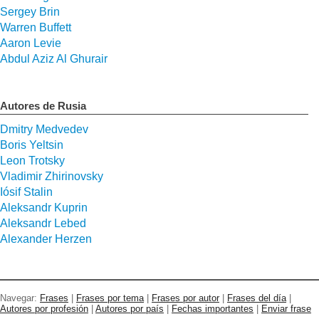
Sergey Brin
Warren Buffett
Aaron Levie
Abdul Aziz Al Ghurair
Autores de Rusia
Dmitry Medvedev
Boris Yeltsin
Leon Trotsky
Vladimir Zhirinovsky
Iósif Stalin
Aleksandr Kuprin
Aleksandr Lebed
Alexander Herzen
Navegar:
Frases
|
Frases por tema
|
Frases por autor
|
Frases del día
|
Autores por profesión
|
Autores por país
|
Fechas importantes
|
Enviar frase