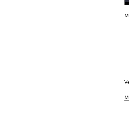
M
Ve
M