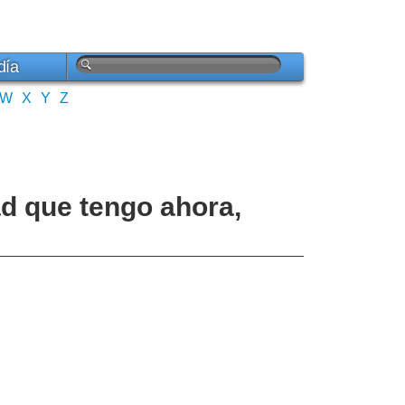
día
W
X
Y
Z
ad que tengo ahora,