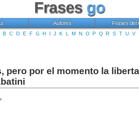
Frases
go
as
Autores
Frases del 
B
C
D
E
F
G
H
I
J
K
L
M
N
O
P
Q
R
S
T
U
V
s, pero por el momento la libert
batini
r