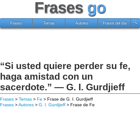
Frases
go
Frases
Temas
Autores
Frases del día
“Si usted quiere perder su fe,
haga amistad con un
sacerdote.” — G. I. Gurdjieff
Frases
>
Temas
>
Fe
> Frase de G. I. Gurdjieff
Frases
>
Autores
>
G. I. Gurdjieff
> Frase de Fe