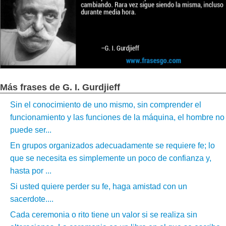
Más frases de G. I. Gurdjieff
Sin el conocimiento de uno mismo, sin comprender el
funcionamiento y las funciones de la máquina, el hombre no
puede ser...
En grupos organizados adecuadamente se requiere fe; lo
que se necesita es simplemente un poco de confianza y,
hasta por ...
Si usted quiere perder su fe, haga amistad con un
sacerdote....
Cada ceremonia o rito tiene un valor si se realiza sin