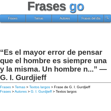
Frases
go
Frases
Temas
Autores
Frases del día
“Es el mayor error de pensar
que el hombre es siempre una
y la misma. Un hombre n...” —
G. I. Gurdjieff
Frases
>
Temas
>
Textos largos
> Frase de G. I. Gurdjieff
Frases
>
Autores
>
G. I. Gurdjieff
> Textos largos