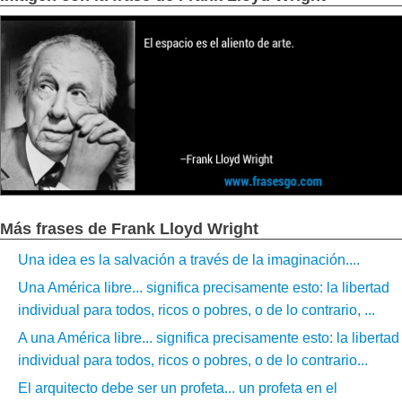
Más frases de Frank Lloyd Wright
Una idea es la salvación a través de la imaginación....
Una América libre... significa precisamente esto: la libertad
individual para todos, ricos o pobres, o de lo contrario, ...
A una América libre... significa precisamente esto: la libertad
individual para todos, ricos o pobres, o de lo contrario...
El arquitecto debe ser un profeta... un profeta en el