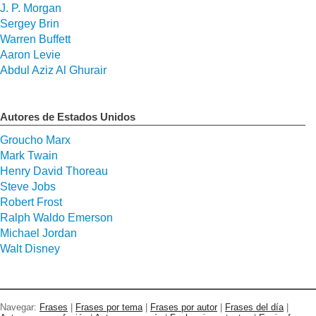
J. P. Morgan
Sergey Brin
Warren Buffett
Aaron Levie
Abdul Aziz Al Ghurair
Autores de Estados Unidos
Groucho Marx
Mark Twain
Henry David Thoreau
Steve Jobs
Robert Frost
Ralph Waldo Emerson
Michael Jordan
Walt Disney
Navegar:
Frases
|
Frases por tema
|
Frases por autor
|
Frases del día
|