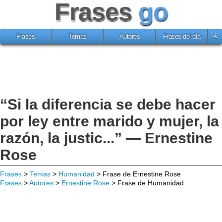
Frases
go
Frases
Temas
Autores
Frases del día
“Si la diferencia se debe hacer
por ley entre marido y mujer, la
razón, la justic...” — Ernestine
Rose
Frases
>
Temas
>
Humanidad
> Frase de Ernestine Rose
Frases
>
Autores
>
Ernestine Rose
> Frase de Humanidad