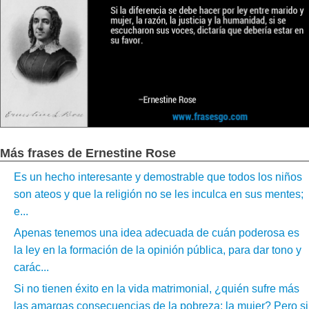
Más frases de Ernestine Rose
Es un hecho interesante y demostrable que todos los niños
son ateos y que la religión no se les inculca en sus mentes;
e...
Apenas tenemos una idea adecuada de cuán poderosa es
la ley en la formación de la opinión pública, para dar tono y
carác...
Si no tienen éxito en la vida matrimonial, ¿quién sufre más
las amargas consecuencias de la pobreza: la mujer? Pero si