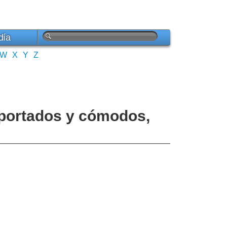
día
W
X
Y
Z
mportados y cómodos,