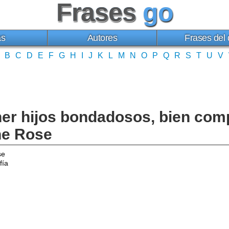
Frases
go
as
Autores
Frases del 
B
C
D
E
F
G
H
I
J
K
L
M
N
O
P
Q
R
S
T
U
V
ner hijos bondadosos, bien co
ine Rose
se
fía