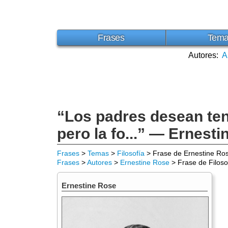
Frases
Tem
Autores:
A
“Los padres desean te
pero la fo...” — Ernest
Frases
>
Temas
>
Filosofía
> Frase de Ernestine Ro
Frases
>
Autores
>
Ernestine Rose
> Frase de Filoso
Ernestine Rose