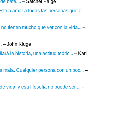
de bate....
– Satchel Paige
esto a amar a todas las personas que c...
–
e no tienen mucho que ver con la vida...
–
.
– John Kluge
rá la historia, una actitud teóric...
– Karl
es mala. Cualquier persona con un poc...
–
 vida, y esa filosofía no puede ser ...
–