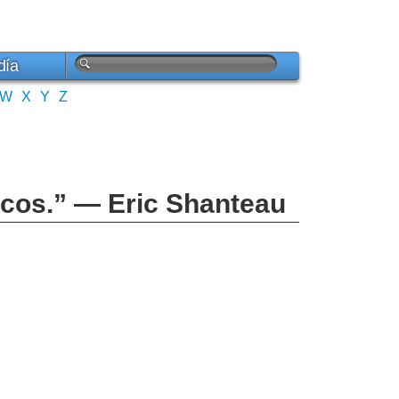
día
W
X
Y
Z
icos.” — Eric Shanteau