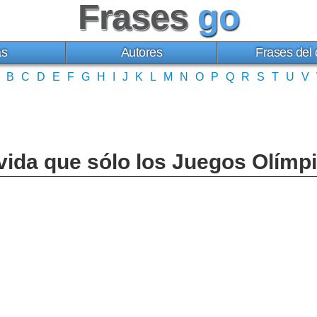
Frases
go
as
Autores
Frases del 
B
C
D
E
F
G
H
I
J
K
L
M
N
O
P
Q
R
S
T
U
V
ida que sólo los Juegos Olímp