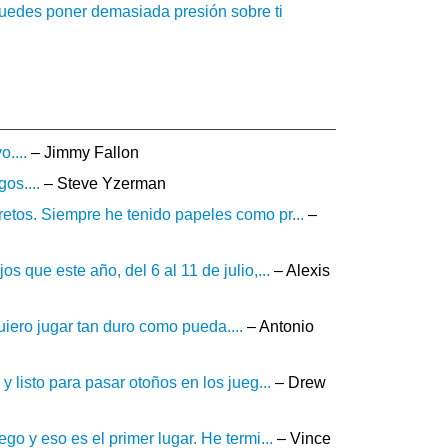
uedes poner demasiada presión sobre ti
....
– Jimmy Fallon
os....
– Steve Yzerman
etos. Siempre he tenido papeles como pr...
–
 que este año, del 6 al 11 de julio,...
– Alexis
uiero jugar tan duro como pueda....
– Antonio
y listo para pasar otoños en los jueg...
– Drew
go y eso es el primer lugar. He termi...
– Vince