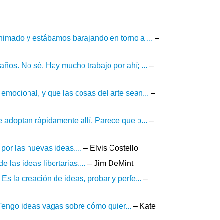
nimado y estábamos barajando en torno a ...
–
ños. No sé. Hay mucho trabajo por ahí; ...
–
mocional, y que las cosas del arte sean...
–
 adoptan rápidamente allí. Parece que p...
–
por las nuevas ideas....
– Elvis Costello
las ideas libertarias....
– Jim DeMint
s la creación de ideas, probar y perfe...
–
. Tengo ideas vagas sobre cómo quier...
– Kate