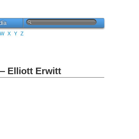
día
W
X
Y
Z
 Elliott Erwitt