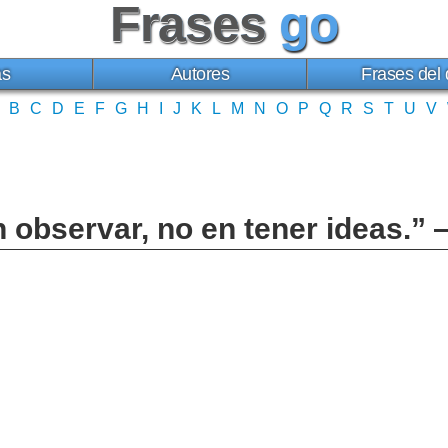
Frases
go
as
Autores
Frases del 
B
C
D
E
F
G
H
I
J
K
L
M
N
O
P
Q
R
S
T
U
V
n observar, no en tener ideas.” —