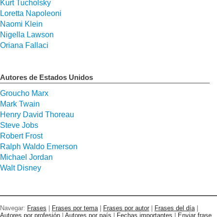
Kurt Tucholsky
Loretta Napoleoni
Naomi Klein
Nigella Lawson
Oriana Fallaci
Autores de Estados Unidos
Groucho Marx
Mark Twain
Henry David Thoreau
Steve Jobs
Robert Frost
Ralph Waldo Emerson
Michael Jordan
Walt Disney
Navegar:
Frases
|
Frases por tema
|
Frases por autor
|
Frases del día
|
Autores por profesión
|
Autores por país
|
Fechas importantes
|
Enviar frase