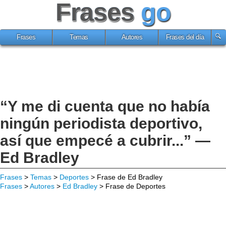
Frases
go
Frases
Temas
Autores
Frases del día
“Y me di cuenta que no había
ningún periodista deportivo,
así que empecé a cubrir...” —
Ed Bradley
Frases
>
Temas
>
Deportes
> Frase de Ed Bradley
Frases
>
Autores
>
Ed Bradley
> Frase de Deportes