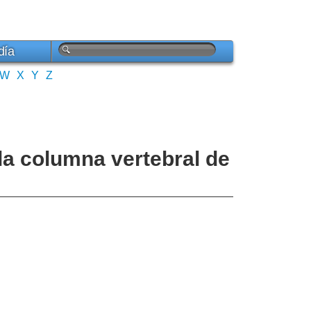
día
W
X
Y
Z
la columna vertebral de