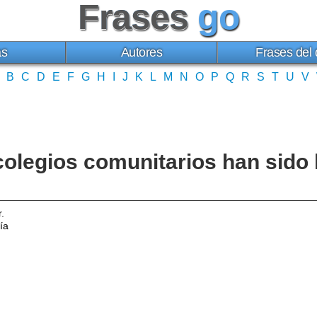
Frases
go
as
Autores
Frases del 
B
C
D
E
F
G
H
I
J
K
L
M
N
O
P
Q
R
S
T
U
V
colegios comunitarios han sido 
.
ía