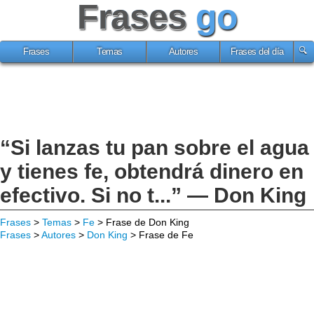
Frases
go
Frases
Temas
Autores
Frases del día
“Si lanzas tu pan sobre el agua
y tienes fe, obtendrá dinero en
efectivo. Si no t...” — Don King
Frases
>
Temas
>
Fe
> Frase de Don King
Frases
>
Autores
>
Don King
> Frase de Fe