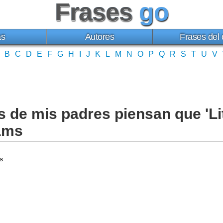
Frases
go
as
Autores
Frases del 
B
C
D
E
F
G
H
I
J
K
L
M
N
O
P
Q
R
S
T
U
V
de mis padres piensan que 'Lit
iams
s