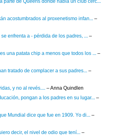
 parte de Queens donde había un club cerc...
tán acostumbrados al proxenetismo infan...
–
e enfrenta a - pérdida de los padres, ...
–
s una patata chip a menos que todos los ...
–
han tratado de complacer a sus padres...
–
as, y no al revés....
– Anna Quindlen
ucación, pongan a los padres en su lugar...
–
ue Mundial dice que fue en 1909. Yo di...
–
ro decir, el nivel de odio que tení...
–