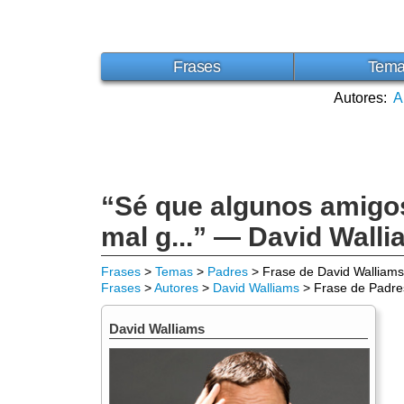
Frases
Tem
Autores:
A
“Sé que algunos amigos 
mal g...” — David Wall
Frases
>
Temas
>
Padres
> Frase de David Walliams
Frases
>
Autores
>
David Walliams
> Frase de Padre
David Walliams