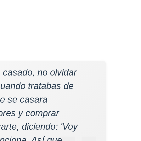
 casado, no olvidar
cuando tratabas de
ue se casara
lores y comprar
rte, diciendo: 'Voy
unciona. Así que