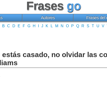
Frases
go
as
Autores
Frases del 
B
C
D
E
F
G
H
I
J
K
L
M
N
O
P
Q
R
S
T
U
V
estás casado, no olvidar las c
liams
o