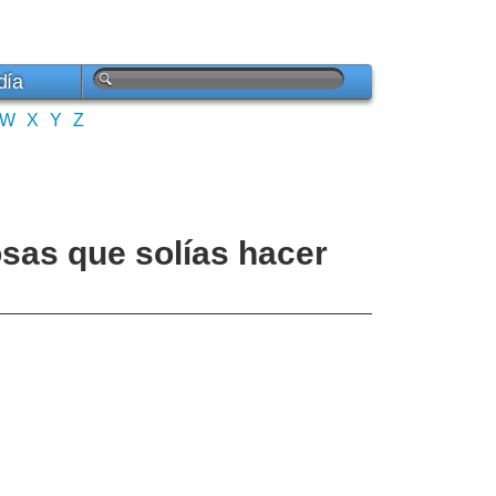
día
W
X
Y
Z
osas que solías hacer