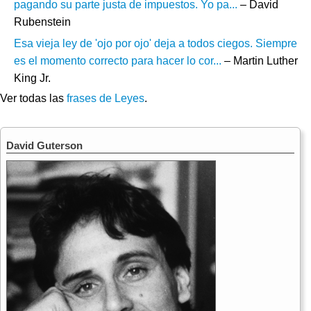
pagando su parte justa de impuestos. Yo pa...
– David
Rubenstein
Esa vieja ley de 'ojo por ojo' deja a todos ciegos. Siempre
es el momento correcto para hacer lo cor...
– Martin Luther
King Jr.
Ver todas las
frases de Leyes
.
David Guterson