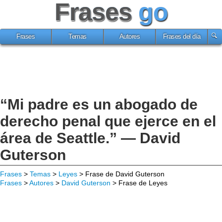
Frases
go
Frases
Temas
Autores
Frases del día
“Mi padre es un abogado de
derecho penal que ejerce en el
área de Seattle.” — David
Guterson
Frases
>
Temas
>
Leyes
> Frase de David Guterson
Frases
>
Autores
>
David Guterson
> Frase de Leyes