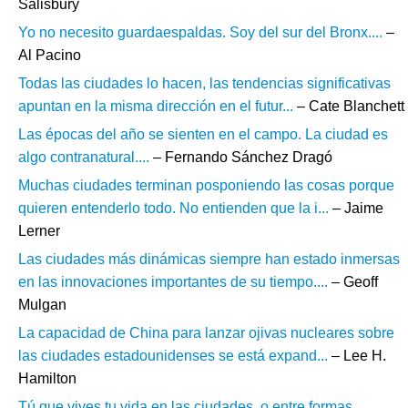
Salisbury
Yo no necesito guardaespaldas. Soy del sur del Bronx....
–
Al Pacino
Todas las ciudades lo hacen, las tendencias significativas
apuntan en la misma dirección en el futur...
– Cate Blanchett
Las épocas del año se sienten en el campo. La ciudad es
algo contranatural....
– Fernando Sánchez Dragó
Muchas ciudades terminan posponiendo las cosas porque
quieren entenderlo todo. No entienden que la i...
– Jaime
Lerner
Las ciudades más dinámicas siempre han estado inmersas
en las innovaciones importantes de su tiempo....
– Geoff
Mulgan
La capacidad de China para lanzar ojivas nucleares sobre
las ciudades estadounidenses se está expand...
– Lee H.
Hamilton
Tú que vives tu vida en las ciudades, o entre formas