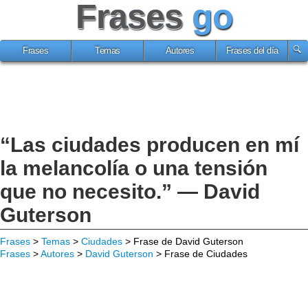
Frases
go
Frases
Temas
Autores
Frases del día
“Las ciudades producen en mí
la melancolía o una tensión
que no necesito.” — David
Guterson
Frases
>
Temas
>
Ciudades
> Frase de David Guterson
Frases
>
Autores
>
David Guterson
> Frase de Ciudades