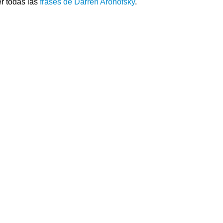
r todas las
frases de Darren Aronofsky
.