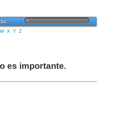
día
W
X
Y
Z
ro es importante.