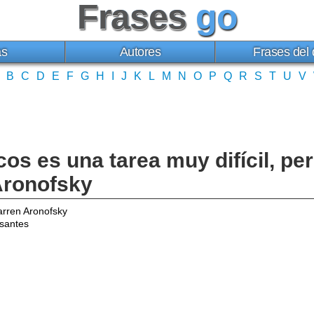
Frases
go
as
Autores
Frases del 
B
C
D
E
F
G
H
I
J
K
L
M
N
O
P
Q
R
S
T
U
V
cos es una tarea muy difícil, pe
Aronofsky
rren Aronofsky
esantes