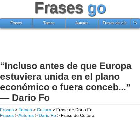
Frases
go
Frases
Temas
Autores
Frases del día
“Incluso antes de que Europa
estuviera unida en el plano
económico o fuera conceb...”
— Dario Fo
Frases
>
Temas
>
Cultura
> Frase de Dario Fo
Frases
>
Autores
>
Dario Fo
> Frase de Cultura