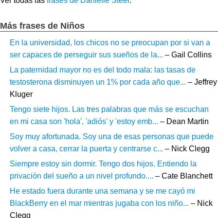
Ver todas las
frases de Danielle Steel
.
Más frases de Niños
En la universidad, los chicos no se preocupan por si van a
ser capaces de perseguir sus sueños de la...
– Gail Collins
La paternidad mayor no es del todo mala: las tasas de
testosterona disminuyen un 1% por cada año que...
– Jeffrey
Kluger
Tengo siete hijos. Las tres palabras que más se escuchan
en mi casa son 'hola', 'adiós' y 'estoy emb...
– Dean Martin
Soy muy afortunada. Soy una de esas personas que puede
volver a casa, cerrar la puerta y centrarse c...
– Nick Clegg
Siempre estoy sin dormir. Tengo dos hijos. Entiendo la
privación del sueño a un nivel profundo....
– Cate Blanchett
He estado fuera durante una semana y se me cayó mi
BlackBerry en el mar mientras jugaba con los niño...
– Nick
Clegg