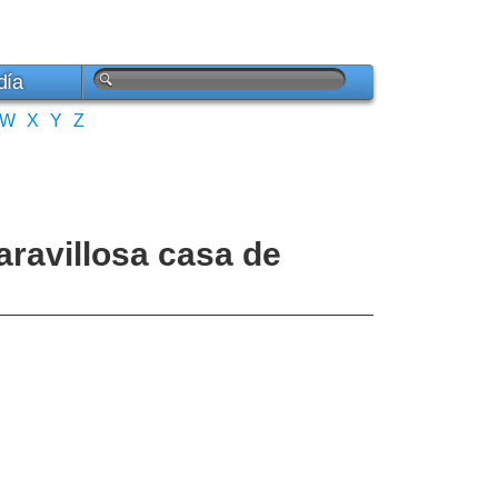
día
W
X
Y
Z
aravillosa casa de