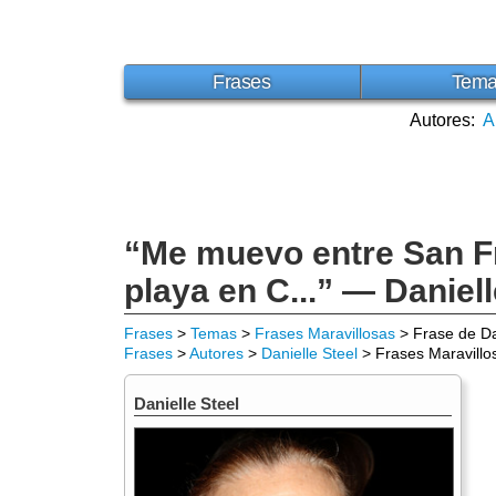
Frases
Tem
Autores:
A
“Me muevo entre San Fr
playa en C...” — Daniell
Frases
>
Temas
>
Frases Maravillosas
> Frase de Da
Frases
>
Autores
>
Danielle Steel
> Frases Maravillo
Danielle Steel