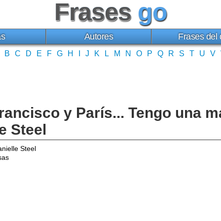
Frases
go
as
Autores
Frases del 
B
C
D
E
F
G
H
I
J
K
L
M
N
O
P
Q
R
S
T
U
V
ancisco y París... Tengo una m
e Steel
nielle Steel
sas