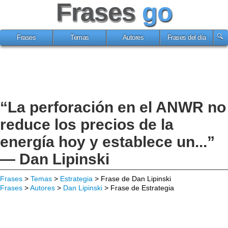
Frases
go
Frases
Temas
Autores
Frases del día
“La perforación en el ANWR no
reduce los precios de la
energía hoy y establece un...”
— Dan Lipinski
Frases
>
Temas
>
Estrategia
> Frase de Dan Lipinski
Frases
>
Autores
>
Dan Lipinski
> Frase de Estrategia