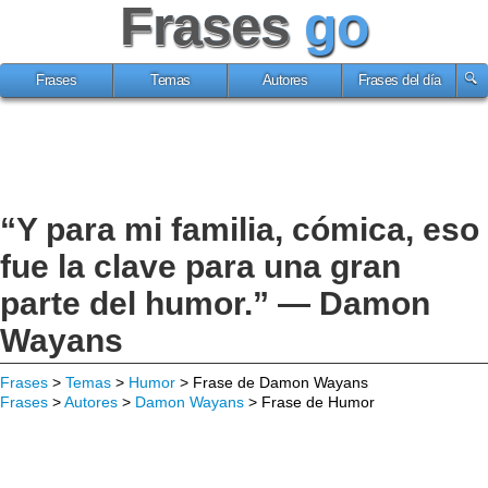
Frases
go
Frases
Temas
Autores
Frases del día
“Y para mi familia, cómica, eso
fue la clave para una gran
parte del humor.” — Damon
Wayans
Frases
>
Temas
>
Humor
> Frase de Damon Wayans
Frases
>
Autores
>
Damon Wayans
> Frase de Humor