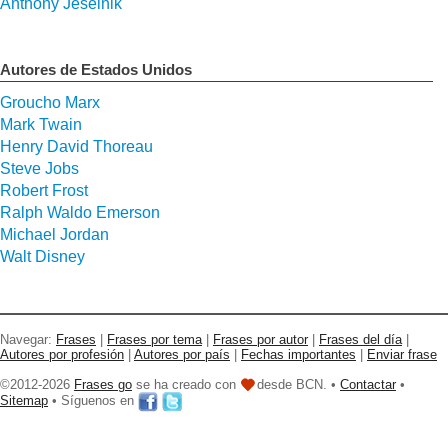
Anthony Jeselnik
Autores de Estados Unidos
Groucho Marx
Mark Twain
Henry David Thoreau
Steve Jobs
Robert Frost
Ralph Waldo Emerson
Michael Jordan
Walt Disney
Navegar:
Frases
|
Frases por tema
|
Frases por autor
|
Frases del día
|
Autores por profesión
|
Autores por país
|
Fechas importantes
|
Enviar frase
©2012-2026
Frases go
se ha creado con
desde BCN. •
Contactar
•
Sitemap
• Síguenos en