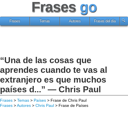
Frases
go
Frases
Temas
Autores
Frases del día
“Una de las cosas que
aprendes cuando te vas al
extranjero es que muchos
países d...” — Chris Paul
Frases
>
Temas
>
Países
> Frase de Chris Paul
Frases
>
Autores
>
Chris Paul
> Frase de Países