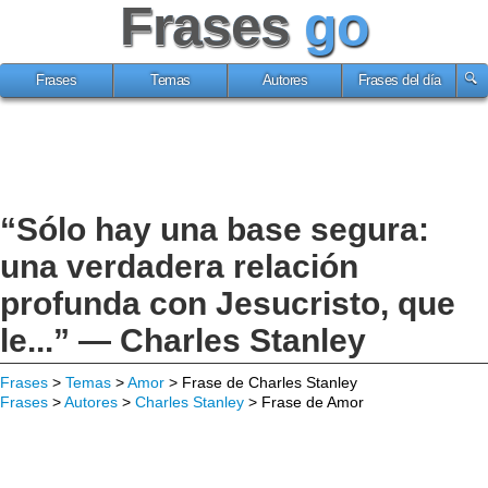
Frases
go
Frases
Temas
Autores
Frases del día
“Sólo hay una base segura:
una verdadera relación
profunda con Jesucristo, que
le...” — Charles Stanley
Frases
>
Temas
>
Amor
> Frase de Charles Stanley
Frases
>
Autores
>
Charles Stanley
> Frase de Amor