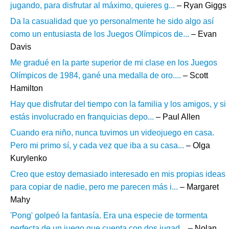
jugando, para disfrutar al máximo, quieres g...
– Ryan Giggs
Da la casualidad que yo personalmente he sido algo así
como un entusiasta de los Juegos Olímpicos de...
– Evan
Davis
Me gradué en la parte superior de mi clase en los Juegos
Olímpicos de 1984, gané una medalla de oro....
– Scott
Hamilton
Hay que disfrutar del tiempo con la familia y los amigos, y si
estás involucrado en franquicias depo...
– Paul Allen
Cuando era niño, nunca tuvimos un videojuego en casa.
Pero mi primo sí, y cada vez que iba a su casa...
– Olga
Kurylenko
Creo que estoy demasiado interesado en mis propias ideas
para copiar de nadie, pero me parecen más i...
– Margaret
Mahy
'Pong' golpeó la fantasía. Era una especie de tormenta
perfecta de un juego que cuenta con dos jugad...
– Nolan