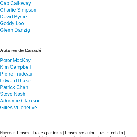
Cab Calloway
Charlie Simpson
David Byrne
Geddy Lee
Glenn Danzig
Autores de Canadá
Peter MacKay
Kim Campbell
Pierre Trudeau
Edward Blake
Patrick Chan
Steve Nash
Adrienne Clarkson
Gilles Villeneuve
Navegar:
Frases
|
Frases por tema
|
Frases por autor
|
Frases del día
|