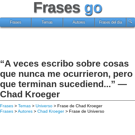
Frases
go
Frases
Temas
Autores
Frases del día
“A veces escribo sobre cosas
que nunca me ocurrieron, pero
que terminan sucediend...” —
Chad Kroeger
Frases
>
Temas
>
Universo
> Frase de Chad Kroeger
Frases
>
Autores
>
Chad Kroeger
> Frase de Universo