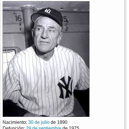
Nacimiento:
30 de julio
de 1890
Defunción:
29 de septiembre
de 1975