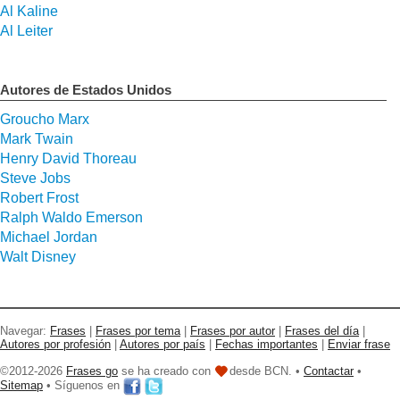
Al Kaline
Al Leiter
Autores de Estados Unidos
Groucho Marx
Mark Twain
Henry David Thoreau
Steve Jobs
Robert Frost
Ralph Waldo Emerson
Michael Jordan
Walt Disney
Navegar:
Frases
|
Frases por tema
|
Frases por autor
|
Frases del día
|
Autores por profesión
|
Autores por país
|
Fechas importantes
|
Enviar frase
©2012-2026
Frases go
se ha creado con
desde BCN. •
Contactar
•
Sitemap
• Síguenos en