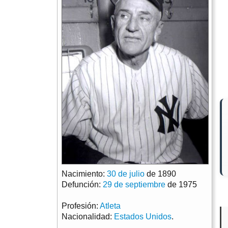
Nacimiento:
30 de julio
de 1890
Defunción:
29 de septiembre
de 1975
Profesión:
Atleta
Nacionalidad:
Estados Unidos
.