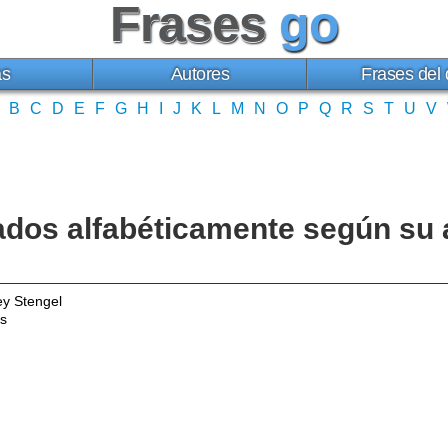
Frases
go
as
Autores
Frases del 
B
C
D
E
F
G
H
I
J
K
L
M
N
O
P
Q
R
S
T
U
V
eados alfabéticamente según su 
y Stengel
as