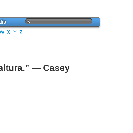
día
W
X
Y
Z
altura.” — Casey