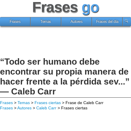
Frases
go
Frases
Temas
Autores
Frases del día
“Todo ser humano debe
encontrar su propia manera de
hacer frente a la pérdida sev...”
— Caleb Carr
Frases
>
Temas
>
Frases ciertas
> Frase de Caleb Carr
Frases
>
Autores
>
Caleb Carr
> Frases ciertas