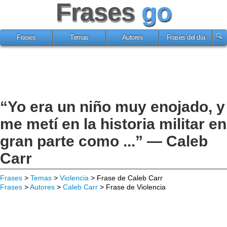
Frases
go
Frases
Temas
Autores
Frases del día
“Yo era un niño muy enojado, y
me metí en la historia militar en
gran parte como ...” — Caleb
Carr
Frases
>
Temas
>
Violencia
> Frase de Caleb Carr
Frases
>
Autores
>
Caleb Carr
> Frase de Violencia