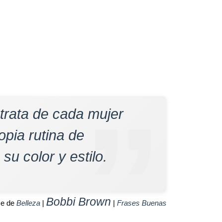
 trata de cada mujer
opia rutina de
u color y estilo.
Bobbi Brown
se de
Belleza
|
|
Frases Buenas