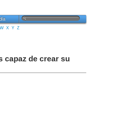
día
W
X
Y
Z
s capaz de crear su