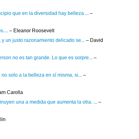
ipio que en la diversidad hay belleza ...
–
....
– Eleanor Roosevelt
, y un justo razonamiento delicado se...
– David
rson no es tan grande. Lo que es sorpre...
–
no solo a la belleza en sí misma, si...
–
am Carolla
nuyen una a medida que aumenta la otra. ...
–
lin