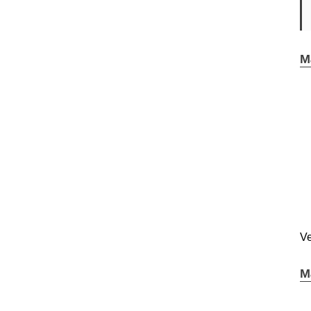
M
Ve
M