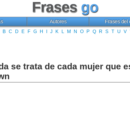
Frases
go
as
Autores
Frases del 
B
C
D
E
F
G
H
I
J
K
L
M
N
O
P
Q
R
S
T
U
V
da se trata de cada mujer que e
own