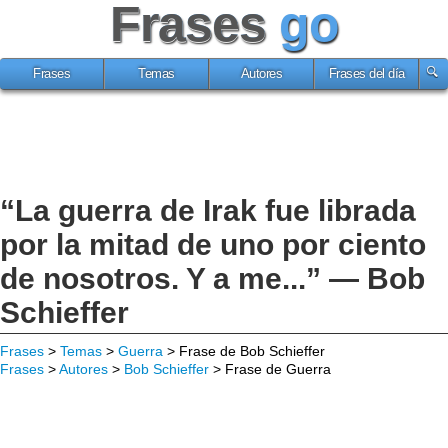
Frases
go
Frases
Temas
Autores
Frases del día
“La guerra de Irak fue librada
por la mitad de uno por ciento
de nosotros. Y a me...” — Bob
Schieffer
Frases
>
Temas
>
Guerra
> Frase de Bob Schieffer
Frases
>
Autores
>
Bob Schieffer
> Frase de Guerra