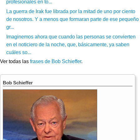
profesionales en to...
La guerra de Irak fue librada por la mitad de uno por ciento
de nosotros. Y a menos que formaran parte de ese pequeño
gr...
Imaginemos ahora que cuando las personas se convierten
en el noticiero de la noche, que, básicamente, ya saben
cuáles so...
Ver todas las
frases de Bob Schieffer
.
Bob Schieffer