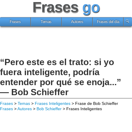
Frases
go
Frases
Temas
Autores
Frases del día
“Pero este es el trato: si yo
fuera inteligente, podría
entender por qué se enoja...”
— Bob Schieffer
Frases
>
Temas
>
Frases Inteligentes
> Frase de Bob Schieffer
Frases
>
Autores
>
Bob Schieffer
> Frases Inteligentes