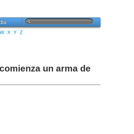
día
W
X
Y
Z
e comienza un arma de