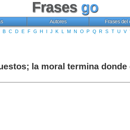
Frases
go
as
Autores
Frases del 
B
C
D
E
F
G
H
I
J
K
L
M
N
O
P
Q
R
S
T
U
V
uestos; la moral termina dond