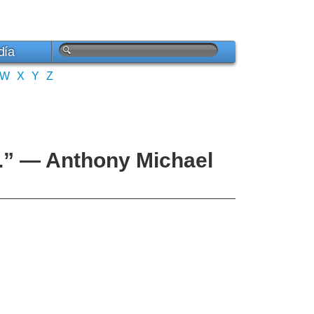
día
W
X
Y
Z
r.” — Anthony Michael