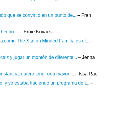
udo que se convirtió en un punto de...
– Fran
 hecho....
– Ernie Kovacs
a como The Station Minded Familia es el...
–
ctriz y jugar un montón de diferente...
– Jenna
 instancia, quiero tener una mayor ...
– Issa Rae
, y yo estaba haciendo un programa de t...
–