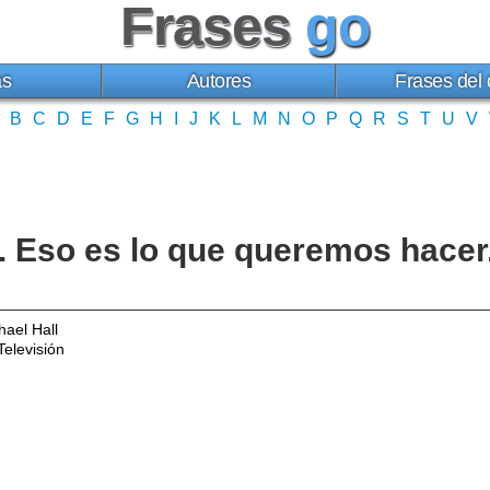
Frases
go
as
Autores
Frases del 
B
C
D
E
F
G
H
I
J
K
L
M
N
O
P
Q
R
S
T
U
V
ro. Eso es lo que queremos hace
ael Hall
elevisión