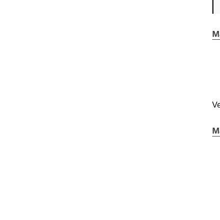
M
Ve
M