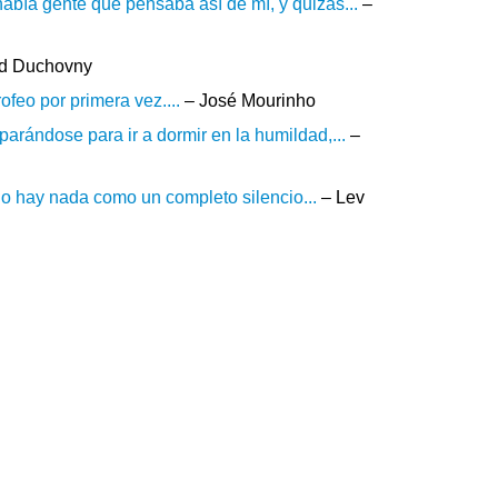
bía gente que pensaba así de mí, y quizás...
–
d Duchovny
feo por primera vez....
– José Mourinho
rándose para ir a dormir en la humildad,...
–
 no hay nada como un completo silencio...
– Lev