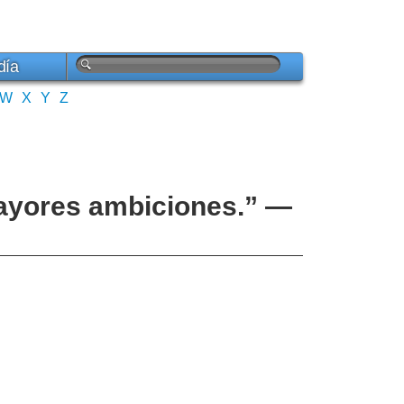
día
W
X
Y
Z
mayores ambiciones.” —