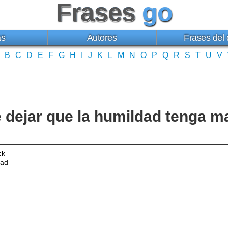
Frases
go
as
Autores
Frases del 
B
C
D
E
F
G
H
I
J
K
L
M
N
O
P
Q
R
S
T
U
V
 dejar que la humildad tenga 
ck
dad