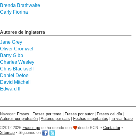
Brenda Brathwaite
Carly Fiorina
Autores de Inglaterra
Jane Grey
Oliver Cromwell
Barry Gibb
Charles Wesley
Chris Blackwell
Daniel Defoe
David Mitchell
Edward II
Navegar:
Frases
|
Frases por tema
|
Frases por autor
|
Frases del día
|
Autores por profesión
|
Autores por país
|
Fechas importantes
|
Enviar frase
©2012-2026
Frases go
se ha creado con
desde BCN. •
Contactar
•
Sitemap
• Síguenos en