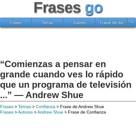
Frases
go
Frases
Temas
Autores
Frases del día
“Comienzas a pensar en
grande cuando ves lo rápido
que un programa de televisión
...” — Andrew Shue
Frases
>
Temas
>
Confianza
> Frase de Andrew Shue
Frases
>
Autores
>
Andrew Shue
> Frase de Confianza