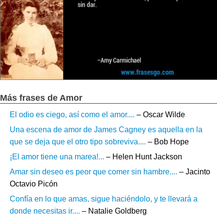
Más frases de Amor
El odio es ciego, así como el amor....
– Oscar Wilde
Una escena de amor de James Cagney es aquella en la
que se deja que el otro tipo sobreviva....
– Bob Hope
¡El amor tiene una marea!...
– Helen Hunt Jackson
Amar sin deseo es peor que comer sin hambre....
– Jacinto
Octavio Picón
Confía en lo que amas, sigue haciéndolo, y te llevará a
donde necesitas ir....
– Natalie Goldberg