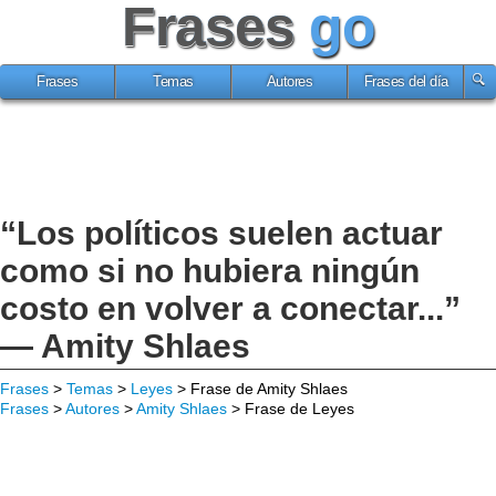
Frases
go
Frases
Temas
Autores
Frases del día
“Los políticos suelen actuar
como si no hubiera ningún
costo en volver a conectar...”
— Amity Shlaes
Frases
>
Temas
>
Leyes
> Frase de Amity Shlaes
Frases
>
Autores
>
Amity Shlaes
> Frase de Leyes