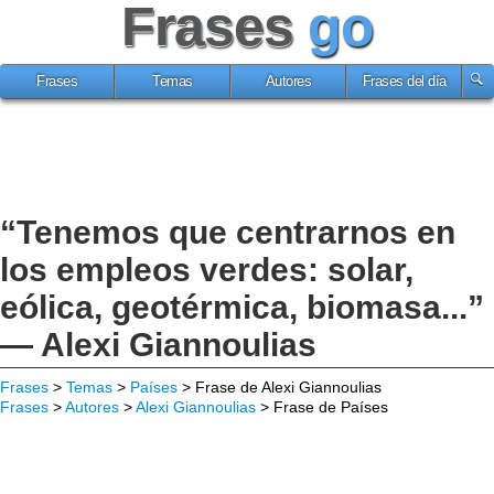
Frases
go
Frases
Temas
Autores
Frases del día
“Tenemos que centrarnos en
los empleos verdes: solar,
eólica, geotérmica, biomasa...”
— Alexi Giannoulias
Frases
>
Temas
>
Países
> Frase de Alexi Giannoulias
Frases
>
Autores
>
Alexi Giannoulias
> Frase de Países