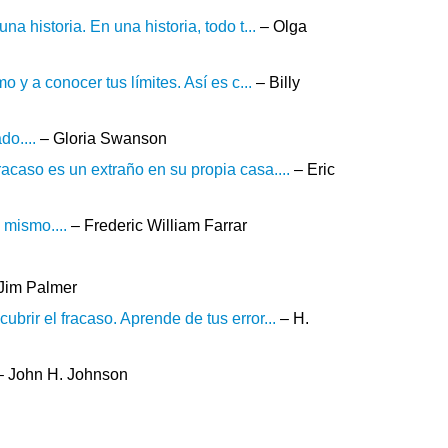
a historia. En una historia, todo t...
– Olga
o y a conocer tus límites. Así es c...
– Billy
do....
– Gloria Swanson
acaso es un extraño en su propia casa....
– Eric
 mismo....
– Frederic William Farrar
Jim Palmer
brir el fracaso. Aprende de tus error...
– H.
 John H. Johnson