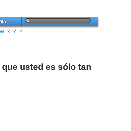
día
W
X
Y
Z
 que usted es sólo tan