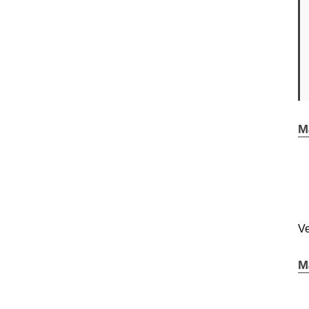
M
Ve
M