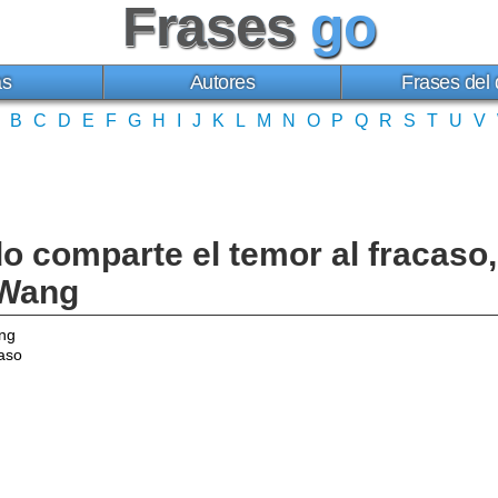
Frases
go
as
Autores
Frases del 
B
C
D
E
F
G
H
I
J
K
L
M
N
O
P
Q
R
S
T
U
V
o comparte el temor al fracaso,
 Wang
ng
aso