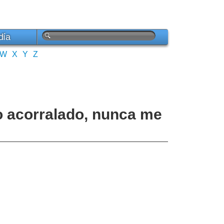
día
W
X
Y
Z
o acorralado, nunca me