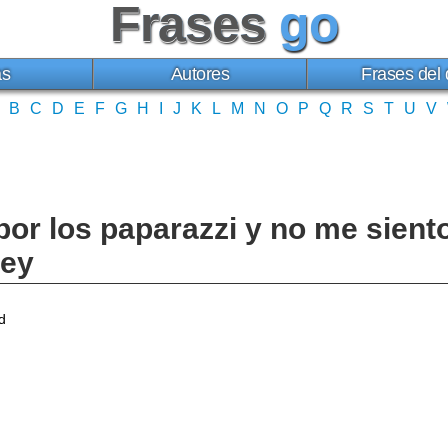
Frases
go
as
Autores
Frases del 
B
C
D
E
F
G
H
I
J
K
L
M
N
O
P
Q
R
S
T
U
V
or los paparazzi y no me sient
ney
d