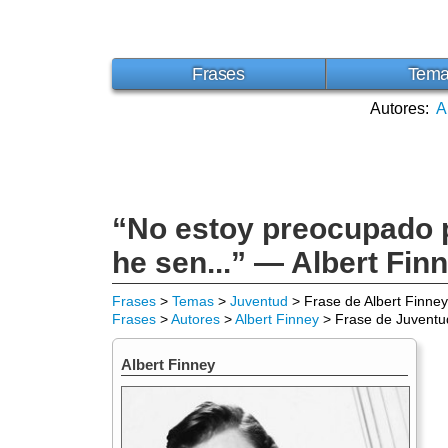
Frases
Tem
Autores:
A
“No estoy preocupado p
he sen...” — Albert Fin
Frases
>
Temas
>
Juventud
> Frase de Albert Finney
Frases
>
Autores
>
Albert Finney
> Frase de Juventu
Albert Finney