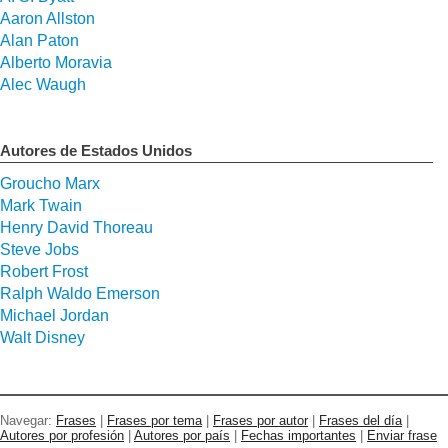
Aaron Allston
Alan Paton
Alberto Moravia
Alec Waugh
Autores de Estados Unidos
Groucho Marx
Mark Twain
Henry David Thoreau
Steve Jobs
Robert Frost
Ralph Waldo Emerson
Michael Jordan
Walt Disney
Navegar:
Frases
|
Frases por tema
|
Frases por autor
|
Frases del día
|
Autores por profesión
|
Autores por país
|
Fechas importantes
|
Enviar frase