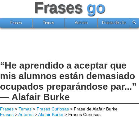
Frases
go
Frases
Temas
Autores
Frases del día
“He aprendido a aceptar que
mis alumnos están demasiado
ocupados preparándose par...”
— Alafair Burke
Frases
>
Temas
>
Frases Curiosas
> Frase de Alafair Burke
Frases
>
Autores
>
Alafair Burke
> Frases Curiosas