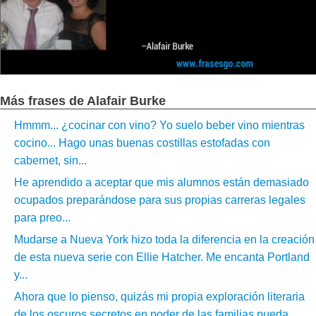
Más frases de Alafair Burke
Hmmm... ¿cocinar con vino? Yo suelo beber vino mientras
cocino... Hago unas buenas costillas estofadas con
cabernet, sin...
He aprendido a aceptar que mis alumnos están demasiado
ocupados preparándose para sus propias carreras legales
para preo...
Mudarse a Nueva York hizo toda la diferencia en la creación
de esta nueva serie con Ellie Hatcher. Me encanta Portland
y...
Ahora que lo pienso, quizás mi propia exploración literaria
de los oscuros secretos en poder de las familias pueda